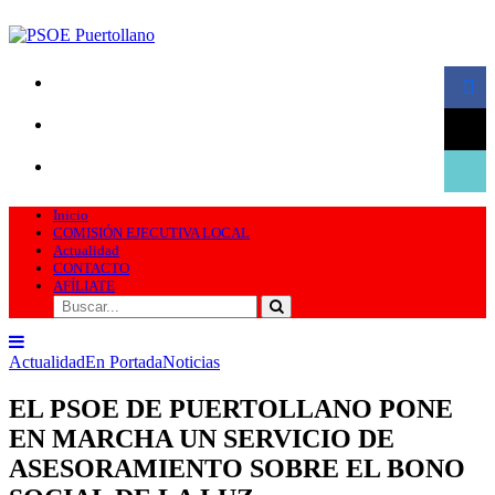
Skip
to
content
facebo
PSOE Puertollano
Agrupación socialista de Puertollano
x
tiktok
Inicio
COMISIÓN EJECUTIVA LOCAL
Actualidad
CONTACTO
AFÍLIATE
Categories
Actualidad
En Portada
Noticias
EL PSOE DE PUERTOLLANO PONE
EN MARCHA UN SERVICIO DE
ASESORAMIENTO SOBRE EL BONO