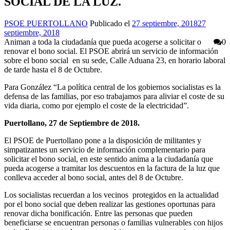
SOCIAL DE LA LUZ.
Autor
Publicado
PSOE PUERTOLLANO
Publicado el
27 septiembre, 2018
27
el
septiembre, 2018
Animan a toda la ciudadanía que pueda acogerse a solicitar o
0
renovar el bono social. El PSOE abrirá un servicio de información
sobre el bono social en su sede, Calle Aduana 23, en horario laboral
de tarde hasta el 8 de Octubre.
Para González “La política central de los gobiernos socialistas es la
defensa de las familias, por eso trabajamos para aliviar el coste de su
vida diaria, como por ejemplo el coste de la electricidad”.
Puertollano, 27 de Septiembre de 2018.
El PSOE de Puertollano pone a la disposición de militantes y
simpatizantes un servicio de información complementario para
solicitar el bono social, en este sentido anima a la ciudadanía que
pueda acogerse a tramitar los descuentos en la factura de la luz que
conlleva acceder al bono social, antes del 8 de Octubre.
Los socialistas recuerdan a los vecinos protegidos en la actualidad
por el bono social que deben realizar las gestiones oportunas para
renovar dicha bonificación. Entre las personas que pueden
beneficiarse se encuentran personas o familias vulnerables con hijos