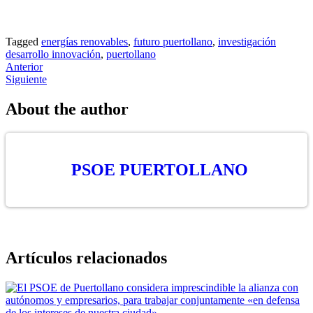
Tagged
Tagged
energías renovables
,
futuro puertollano
,
investigación
desarrollo innovación
,
puertollano
Navegación
Anterior
Siguiente
de
entradas
About the author
PSOE PUERTOLLANO
Artículos relacionados