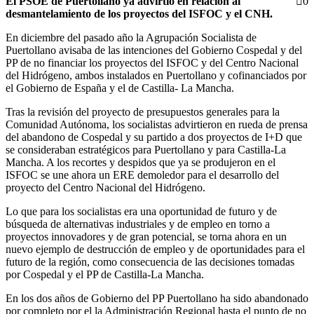
El PSOE de Puertollano ya advirtió en relación al
0
desmantelamiento de los proyectos del ISFOC y el CNH.
En diciembre del pasado año la Agrupación Socialista de
Puertollano avisaba de las intenciones del Gobierno Cospedal y del
PP de no financiar los proyectos del ISFOC y del Centro Nacional
del Hidrógeno, ambos instalados en Puertollano y cofinanciados por
el Gobierno de España y el de Castilla- La Mancha.
Tras la revisión del proyecto de presupuestos generales para la
Comunidad Autónoma, los socialistas advirtieron en rueda de prensa
del abandono de Cospedal y su partido a dos proyectos de I+D que
se consideraban estratégicos para Puertollano y para Castilla-La
Mancha. A los recortes y despidos que ya se produjeron en el
ISFOC se une ahora un ERE demoledor para el desarrollo del
proyecto del Centro Nacional del Hidrógeno.
Lo que para los socialistas era una oportunidad de futuro y de
búsqueda de alternativas industriales y de empleo en torno a
proyectos innovadores y de gran potencial, se torna ahora en un
nuevo ejemplo de destrucción de empleo y de oportunidades para el
futuro de la región, como consecuencia de las decisiones tomadas
por Cospedal y el PP de Castilla-La Mancha.
En los dos años de Gobierno del PP Puertollano ha sido abandonado
por completo por el la Administración Regional hasta el punto de no