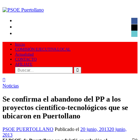
Skip
to
content
face
PSOE Puertollano
Agrupación socialista de Puertollano
x
tikt
Inicio
COMISIÓN EJECUTIVA LOCAL
Actualidad
CONTACTO
AFÍLIATE
Categories
Noticias
Se confirma el abandono del PP a los
proyectos científico-tecnológicos que se
ubicaron en Puertollano
Autor
Publicado
PSOE PUERTOLLANO
Publicado el
20 junio, 2013
20 junio,
el
2013